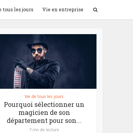
 tous les jours
Vie en entreprise
Vie de tous les jours
Pourquoi sélectionner un
magicien de son
département pour son...
7 mn de lecture