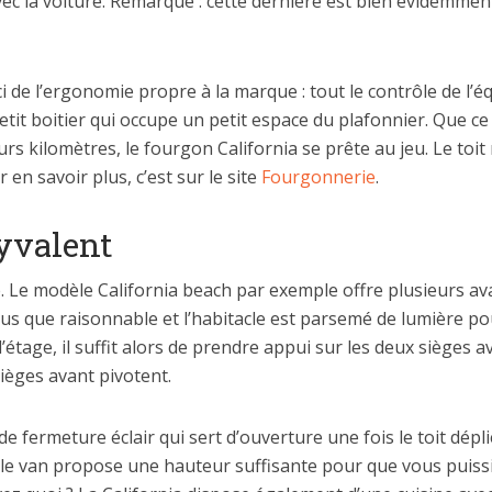
vec la voiture. Remarque : cette dernière est bien évidemmen
uci de l’ergonomie propre à la marque : tout le contrôle de 
tit boitier qui occupe un petit espace du plafonnier. Que c
rs kilomètres, le fourgon California se prête au jeu. Le toit 
en savoir plus, c’est sur le site
Fourgonnerie
.
yvalent
re. Le modèle California beach par exemple offre plusieurs av
plus que raisonnable et l’habitacle est parsemé de lumière po
l’étage, il suffit alors de prendre appui sur les deux sièges 
sièges avant pivotent.
de fermeture éclair qui sert d’ouverture une fois le toit dépl
 le van propose une hauteur suffisante pour que vous puissi